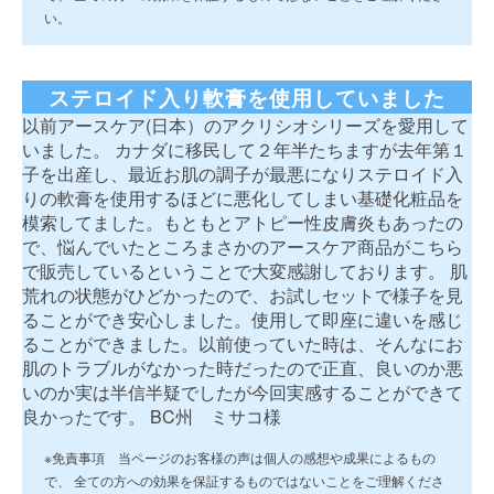
い。
ステロイド入り軟膏を使用していました
以前アースケア(日本）のアクリシオシリーズを愛用して
いました。 カナダに移民して２年半たちますが去年第１
子を出産し、最近お肌の調子が最悪になりステロイド入
りの軟膏を使用するほどに悪化してしまい基礎化粧品を
模索してました。もともとアトピー性皮膚炎もあったの
で、悩んでいたところまさかのアースケア商品がこちら
で販売しているということで大変感謝しております。 肌
荒れの状態がひどかったので、お試しセットで様子を見
ることができ安心しました。使用して即座に違いを感じ
ることができました。以前使っていた時は、そんなにお
肌のトラブルがなかった時だったので正直、良いのか悪
いのか実は半信半疑でしたが今回実感することができて
良かったです。 BC州 ミサコ様
※免責事項 当ページのお客様の声は個人の感想や成果によるもの
で、 全ての方への効果を保証するものではないことをご理解くださ