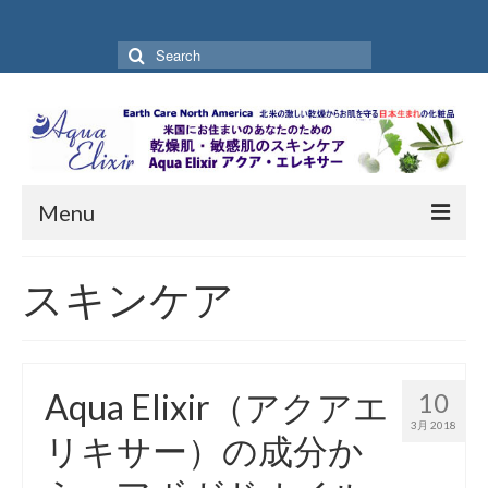
Search
for:
Menu
Home
スキンケア
Aqua Elixir を開発した理由
お買い物ガイド
Aqua Elixir（アクアエ
10
お買い物ページ
3月 2018
リキサー）の成分か
お客様の声