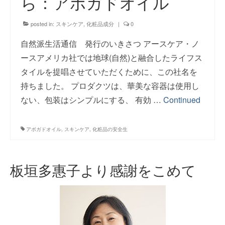
ら：アボガドオイル
お問い合わせ
posted in:
スキンケア
,
化粧品成分
|
0
自然派生活通信 発行のいきさつ アースケア・ノ
ースアメリカ社では地球(自然)と融合したライフス
タイルを提唱させていただくために、この社名を
持ちました。 プロダクツは、華美な容器は使用し
ない、包装はシンプルにする、 有効 …
Continued
アボガドオイル
,
スキンケア
,
化粧品の安全生
板垣多惠子より感謝をこめて