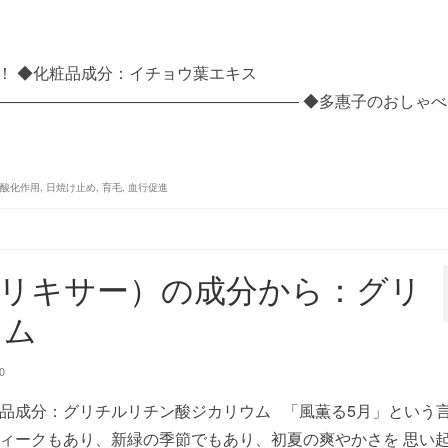
Q！ ◆化粧品成分：イチョウ葉エキス
――――――――――――――――――― ◆多惠子のおしゃべ
酸化作用
,
日焼け止め
,
育毛
,
血行促進
アクアエリキサー）の成分から：グリ
ウム
0
粧品成分：グリチルリチン酸ジカリウム 「風薫る5月」という
ウィークもあり、新緑の季節でもあり、初夏の爽やかさを 思い