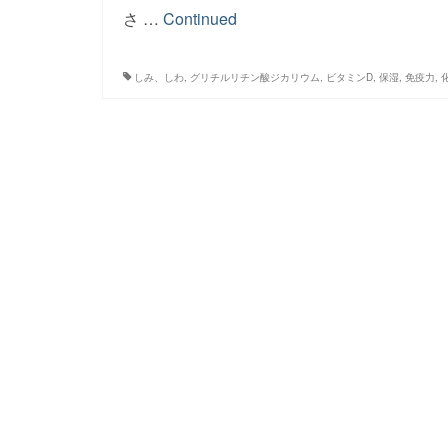
さ …
Continued
しみ、しわ
,
グリチルリチン酸ジカリウム
,
ビタミンD
,
保湿
,
免疫力
,