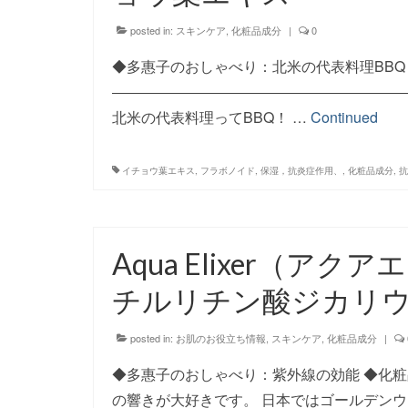
posted in:
スキンケア
,
化粧品成分
|
0
◆多惠子のおしゃべり：北米の代表料理BB
――――――――――――――――――――
北米の代表料理ってBBQ！ …
Continued
イチョウ葉エキス
,
フラボノイド
,
保湿，抗炎症作用、
,
化粧品成分
,
抗
Aqua Elixer（
チルリチン酸ジカリ
posted in:
お肌のお役立ち情報
,
スキンケア
,
化粧品成分
|
◆多惠子のおしゃべり：紫外線の効能 ◆化
の響きが大好きです。 日本ではゴールデン