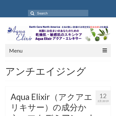
Search
for:
Menu
Home
アンチエイジング
Aqua Elixir を開発した理由
お買い物ガイド
Aqua Elixir（アクアエ
12
お買い物ページ
2月 2019
リキサー）の成分か
お客様の声