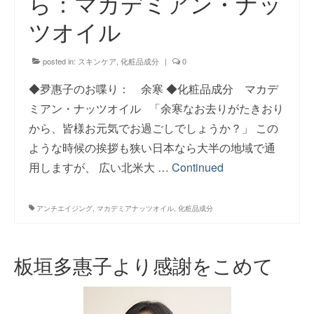
ら：マカデミアン・ナッ
お問い合わせ
ツオイル
posted in:
スキンケア
,
化粧品成分
|
0
◆夛惠子のお喋り： 余寒 ◆化粧品成分 マカデ
ミアン・ナッツオイル 「余寒なお去りがたきおり
から、皆様お元気でお過ごしでしょうか？」 この
ような時候の挨拶も狭い日本なら大半の地域で通
用しますが、 広い北米大 …
Continued
アンチエイジング
,
マカデミアナッツオイル
,
化粧品成分
板垣多惠子より感謝をこめて